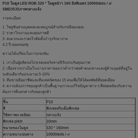
P10 โมดูล LED RGB 320 * โมดูลนำา 160 มิลลิเมตร 10000dots / ㎡
SMD3535ภาพกลางแจ้ง
รายละเอียด:
1. โซลูชันส่วนบุคคลและสมบูรณ์สำหรับกรณีของคุณ
2. ราคาโรงงานและคุณภาพดี
3. สะดวกและรวดเร็วติดตั้งบำรุงรักษาง่าย
4.2 ปี wanrranty
ความได้เปรียบในการแข่งขัน:
1. เราเป็นผู้ผลิตจอโปรเจคเตอร์หลายปีรับประกันคุณภาพ
2. เนื่องจากเราเป็นโรงงานราคาของเราต่ำกว่าพ่อค้าคนกลางและผู้ค้ามนุษย์ที่อยู่ใน
ระดับเดียวกันประมาณ 5-10%
3. ทีมขายมืออาชีพและทีมเทคนิคของ 15 คนเพื่อให้ได้ผลลัพธ์ที่ยอดเยี่ยม
4. ความต้องการของลูกค้าเป็นพื้นฐานเราจะแก้ไขปัญหาต่าง ๆ ที่สอดคล้องกับความ
ต้องการที่แตกต่างกันของลูกค้า
ชิ้น
P10
สี
พิกเซลจริงเต็มพิกเซล
ใช้สภาพแวดล้อม
กลางแจ้ง
พิกเซล pitch
10mm
ขนาดของโมดูล
320 * 160mm
ความหนาแน่นทาง
10000dots / ㎡