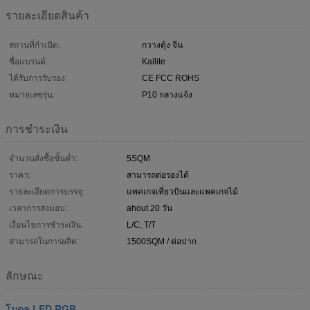
รายละเอียดสินค้า
สถานที่กำเนิด:
กวางตุ้ง จีน
ชื่อแบรนด์:
Kailite
ได้รับการรับรอง:
CE FCC ROHS
หมายเลขรุ่น:
P10 กลางแจ้ง
การชำระเงิน
จำนวนสั่งซื้อขั้นต่ำ:
5SQM
ราคา:
สามารถต่อรองได้
รายละเอียดการบรรจุ:
แพคเกจเที่ยวบินและแพคเกจไม้
เวลาการส่งมอบ:
ahout 20 วัน
เงื่อนไขการชำระเงิน:
L/C, T/T
สามารถในการผลิต:
1500SQM / ต่อปาก
ลักษณะ
โมดูล LED RGB