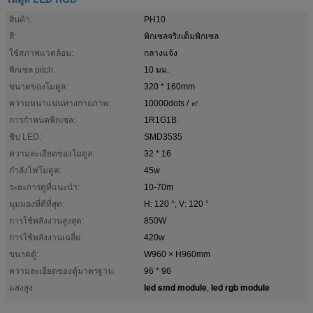
สินค้า:
PH10
สี:
พิกเซลจริงเต็มพิกเซล
ใช้สภาพแวดล้อม:
กลางแจ้ง
พิกเซล pitch:
10 มม.
ขนาดของโมดูล:
320 * 160mm
ความหนาแน่นทางกายภาพ:
10000dots / ㎡
การกำหนดพิกเซล:
1R1G1B
ชิป LED:
SMD3535
ความละเอียดของโมดูล:
32 * 16
กำลังไฟโมดูล:
45w
ระยะการดูที่แนะนำ:
10-70m
มุมมองที่ดีที่สุด:
H: 120 °; V: 120 °
การใช้พลังงานสูงสุด:
850W
การใช้พลังงานเฉลี่ย:
420w
ขนาดตู้:
W960 × H960mm
ความละเอียดของตู้มาตรฐาน:
96 * 96
led smd module
led rgb module
แสงสูง:
,