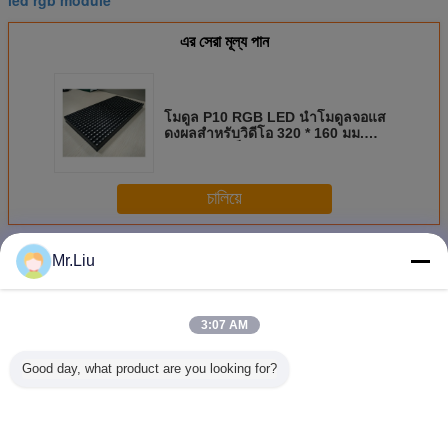
এর সেরা মূল্য পান
โมดูล P10 RGB LED นำโมดูลจอแส
ดงผลสำหรับวิดีโอ 320 * 160 มม.
พิกเซลจริงเต็มพิกเซล
চালিয়ে
โมดูล LED RGB
มากกว่า
Mr.Liu
3:07 AM
Good day, what product are you looking for?
SMD2121 โมดูล
โมดูล SMD P6
64 * 64 ความ
P6 ภายใ
จอวีดีโอ LED
แบบปรับน้ําแบบ
ละเอียด RGB LED
LED พิกเซ
P3mm
เต็มสี LED
Module 2.5 มม.
รัศมี 6 มม
พิกเซล Pitch สีเต็ม
1/16 โห
พิกเซลจริง
ไดรฟ์ S
1R1G1B