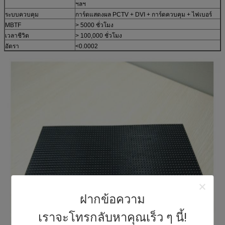
ฯลฯ
ระบบควบคุม
การ์ดแสดงผล PCTV + DVI + การ์ดควบคุม + ไฟเบอร์
MBTF
> 5000 ชั่วโมง
เวลาชีวิต
> 100,000 ชั่วโมง
อัตรา
<0.0002
ฝากข้อความ
เราจะโทรกลับหาคุณเร็ว ๆ นี้!