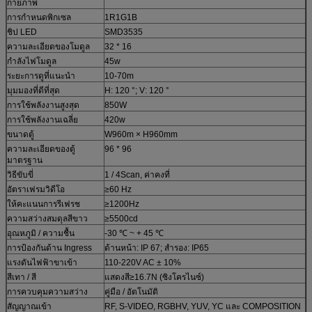
กายภาพ
การกำหนดพิกเซล
1R1G1B
ชิป LED
SMD3535
ความละเอียดของโมดูล
32 * 16
กำลังไฟโมดูล
45w
ระยะการดูที่แนะนำ
10-70m
มุมมองที่ดีที่สุด
H: 120 °; V: 120 °
การใช้พลังงานสูงสุด
850W
การใช้พลังงานเฉลี่ย
420w
ขนาดตู้
W960m × H960mm
ความละเอียดของตู้
96 * 96
มาตรฐาน
วิธีขับขี่
1 / 4Scan, ค่าคงที่
อัตราเฟรมวิดีโอ
≥60 Hz
ให้คะแนนการรีเฟรช
≥1200Hz
ความสว่างสมดุลสีขาว
≥5500cd
อุณหภูมิ / ความชื้น
-30 ℃ ~ + 45 ℃
การป้องกันด้าน Ingress
ด้านหน้า: IP 67; สำรอง: IP65
แรงดันไฟฟ้าขาเข้า
110-220V AC ± 10%
สีเทา / สี
แสดงสี≥16.7N (ซิงโครไนซ์)
การควบคุมความสว่าง
คู่มือ / อัตโนมัติ
สัญญาณเข้า
RF, S-VIDEO, RGBHV, YUV, YC และ COMPOSITION