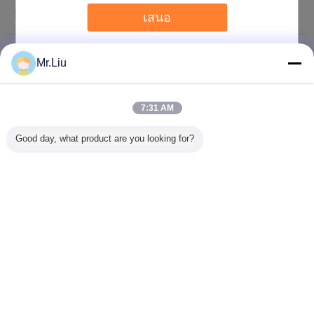
อีเมล์ :
lewis@klt-ledscreen.com
เสนอ
รายชื่อผู้ติดต่อ
Miss. Candy (SHENZHEN KAILITE OPTOELECTRONIC
:
TECHNOLOGY CO., LTD)
เข้าสู่ระบบล่าสุด: ชั่วโมง 36 นาที
Mr.Liu
มาแล้ว
ชื่องาน :
sales
7:31 AM
โทรศัพท์ :
+8615914069835
Good day, what product are you looking for?
อีเมล์ :
kailite05@klt-ledscreen.com
เปลี่ยนภาษา
Thai
บ้าน
|
เกี่ยวกับเรา
|
ติดต่อเรา
|
แผนผังเว็บไซต์
|
Privacy Policy
สก์ท็อปดู