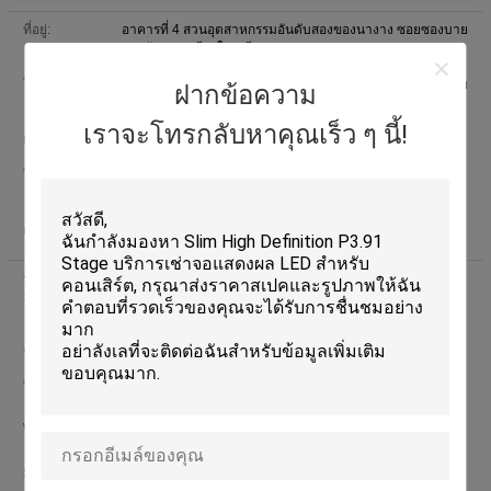
ที่อยู่:
อาคารที่ 4 สวนอุตสาหกรรมอันดับสองของนางาง ซอยซองบาย
เขตนันชาน เชียงใหม่ จีน
โรงงาน:
อาคารที่ 4 สวนอุตสาหกรรมอันดับสองของนางาง ซอยซองบาย
ฝากข้อความ
เขตนันชาน เชียงใหม่ จีน
เราจะโทรกลับหาคุณเร็ว ๆ นี้!
เวลาทำงาน:
9:00-18:00 ( เวลาปักกิ่ง)
โทรศัพท์:
0086-135-1013-8815
(เวลาทำงาน)
0086-755-8179-5516
(เวลาที่ไม่ทำงาน)
แฟกซ์:
0086-755-8179-5586
รายชื่อผู้ติดต่อ
Mr. lewis (SHENZHEN KAILITE OPTOELECTRONIC
:
TECHNOLOGY CO., LTD)
เข้าสู่ระบบล่าสุด: ชั่วโมง 36 นาที
มาแล้ว
ชื่องาน :
Sales manager
โทรศัพท์ :
+8613510138815
+8613510138815
Whatsapp
WhatsApp :
lewis681992
skype
Skype :