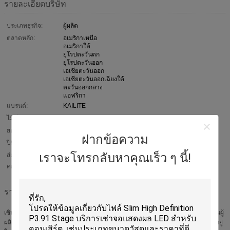
รายละเอียดบริษัท
ประเภทธุรกิจ:
ผู้ผลิต
ตลาดหลัก:
อเมริกาเหนือ
อเมริกาใต้
ยุโรปตะวันตก
ยุโรปตะวันออก
เอเชียตะวันออก
เอเชียตะวันออกเฉียงใต้
ตะวันออกกลาง
แอฟริกา
แบรนด์:
KAILITE
ไม่มีพนักงาน:
130~150คน
ยอดขายประจำปี:
US$ 5,000,000 - US$ 10,000,000
ฝากข้อความ
ปีที่ก่อตั้ง:
2008
เราจะโทรกลับหาคุณเร็ว ๆ นี้!
ส่งออกเครื่อง
80% - 90%
คอมพิวเตอร์:
รายละเอียดบริษัท
เซินเจิ้น KAILITE optoelectronic Technology CO., LTD ก่อตั้งขึ้นในปี 2009 ซึ่งเป็นผู้
ผลิตจอแสดงผล led มืออาชีพในการผลิตการวิจัยและพัฒนาและการขาย บริษัท ตั้งอยู่