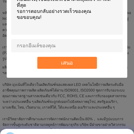
ใน Baiwang เซินเจิ้นอุตสาหกรรมที่สองประเทศจีน
หลังจากเจ็ดปีความพยายามและการพัฒนาตอนนี้เราได้กลายเป็นหนึ่งในผู้ผลิตหน้าจอ
led ชั้นนำและซัพพลายเออร์ในประเทศจีนอาคารโรงงานมาตรฐานของ บริษัท ที่มีอยู่
และหลายสายการประกอบอัตโนมัติที่ทันสมัยพร้อมอุปกรณ์ครบครันเช่นเครื่อง
ความเร็วสูง 8 SONY ความเร็ว YMAHA เครื่องตำแหน่ง, วางประสานการพิมพ์
อัตโนมัติและจำนวนของอุปกรณ์การผลิตมืออาชีพ
เรามีผลิตภัณฑ์จอแสดงผล LED สีเต็มรูปแบบเช่นจอแสดงผล LED สีเต็มรูปแบบในร่ม
(P2.5、 P3、 P3.91、 P4、 P4.81、 P5、 P6、 P7.62、 P10) และกลางแจ้งเต็ม
รูปแบบ จอแสดงผล LED สี (P5、 P6、 P8、 P10) เช่นกัน
เสนอ
ผลิตภัณฑ์อื่น ๆ เช่นจอแสดงผล LED บนรถแท็กซี่; ยืนโฆษณานำหน้าจอ; Led Dj บูธ
ฯลฯ
บริษัท มุ่งเน้นที่ใจเดียวในผลิตภัณฑ์จอแสดงผล LED เทคโนโลยีการผลิตระดับมือ
อาชีพคุณภาพการผลิต ผลิตภัณฑ์ได้ผ่าน ISO9001, ISO2000 ชุดการรับรองระบบ
คุณภาพมาตรฐานสากลเช่นเดียวกับ FCC, ROHS, CE และการรับรองอุตสาหกรรม
ระหว่างประเทศอื่น ๆ ผลิตภัณฑ์จะถูกส่งออกไปยังสหภาพยุโรป, สหรัฐอเมริกา,
มาเลเซีย, ไทย, เวียดนาม, เกาหลีใต้, ใต้และเหนือ อเมริกาและประเทศอื่น ๆ
เรามีวิทยาลัยการศึกษาและการจัดการพนักงานคิดเป็น 80%， และมีรูปแบบการ
จัดการขั้นสูงระดับชาติตามกลยุทธ์การพัฒนาธุรกิจ บริษัท มีฝ่ายขายฝ่ายวิศวกรรม
ฝ่ายการเงินฝ่ายการตลาดแผนกโลจิสติกการตลาดและแผนกหลังการขายและ ภาค