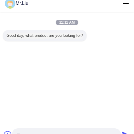
ย่อยอื่น ๆ
Mr.Liu
เป้าหมายของ KAILITE คือการให้บริการลูกค้าด้วยผลิตภัณฑ์ที่มีคุณภาพมีเสถียรภาพ!
ให้ลูกค้าอุ่นใจ
11:11 AM
ดังนั้นชื่อเสียงของ บริษัท ของเราในอุตสาหกรรมเป็นอย่างดีในปีนี้เรามีลูกค้าเก่า
จำนวนมากเช่นกัน ดังนั้นหากคุณมีความต้องการเพียงติดต่อเรา! และเชื่อเราเราจะไม่
Good day, what product are you looking for?
ทำให้คุณผิดหวัง!
เปลี่ยนภาษา
Thai
บ้าน
|
เกี่ยวกับเรา
|
ติดต่อเรา
|
แผนผังเว็บไซต์
|
Privacy Policy
สก์ท็อปดู
Copyright © 2016 - 2026 SHENZHEN KAILITE OPTOELECTRONIC
TECHNOLOGY CO., LTD.
All rights reserved.