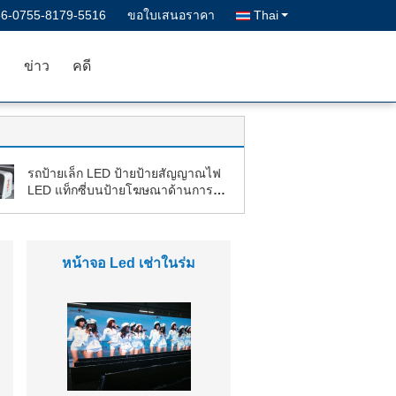
86-0755-8179-5516
ขอใบเสนอราคา
Thai
า
ข่าว
คดี
รถป้ายเล็ก LED ป้ายป้ายสัญญาณไฟ
LED แท็กซี่บนป้ายโฆษณาด้านการ
พาณิชย์
โมดูล LED RGB