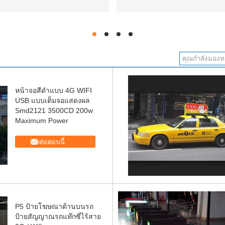
hd
hd
hd
hd
หน้าจอสีดำแบบ 4G WIFI
USB แบบเต็มจอแสดงผล
Smd2121 3500CD 200w
Maximum Power
ติดต่อตอนนี้
P5 ป้ายโฆษณาด้านบนรถ
ป้ายสัญญาณรถแท๊กซี่ไร้สาย