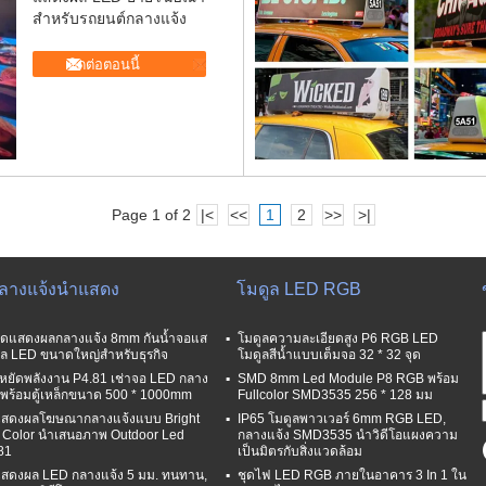
สำหรับรถยนต์กลางแจ้ง
ติดต่อตอนนี้
Page 1 of 2
|<
<<
1
2
>>
>|
กลางแจ้งนำแสดง
โมดูล LED RGB
์ดแสดงผลกลางแจ้ง 8mm กันน้ำจอแส
โมดูลความละเอียดสูง P6 RGB LED
ล LED ขนาดใหญ่สำหรับธุรกิจ
โมดูลสีน้ำแบบเต็มจอ 32 * 32 จุด
หยัดพลังงาน P4.81 เช่าจอ LED กลาง
SMD 8mm Led Module P8 RGB พร้อม
งพร้อมตู้เหล็กขนาด 500 * 1000mm
Fullcolor SMD3535 256 * 128 มม
สดงผลโฆษณากลางแจ้งแบบ Bright
IP65 โมดูลพาวเวอร์ 6mm RGB LED,
l Color นำเสนอภาพ Outdoor Led
กลางแจ้ง SMD3535 นำวิดีโอแผงความ
81
เป็นมิตรกับสิ่งแวดล้อม
สดงผล LED กลางแจ้ง 5 มม. ทนทาน,
ชุดไฟ LED RGB ภายในอาคาร 3 In 1 ใน