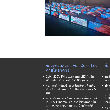
จอแสดงผลแบบ Full Color Led
สี
ภายในอาคาร
110 - 220V P4 จอแสดงผล LED ในร่ม
บอร
พร้อมอัตรารีเฟรคสูง 62500 จุด / ตร. ม
ดงผ
จอภาพสำหรับเช่าระยะไกลในร่มสำหรับ
ประ
สถานีรถไฟ / สนามบิน, พิกเซลขนาด 2.5
แจ้
มม
จอแ
การแสดงภาพเคลื่อนไหวแบบเต็มจอภาพ
Ful
P6 ของ Cinema Led การใช้งานภายใน
P4.
อาคารการแสดงผลภาพเคลื่อนไหวที่ดี
จอแ