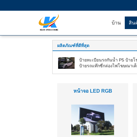
บ้าน
สิน
ผลิตภัณฑ์ที่ดีที่สุด
ป้ายทะเบียนรถกันน้ำ P5 ป้าย
ป้ายรถแท๊กซี่กล่องไฟโฆษณาเต็
แบบ
เช่าจอกลางแจ้ง