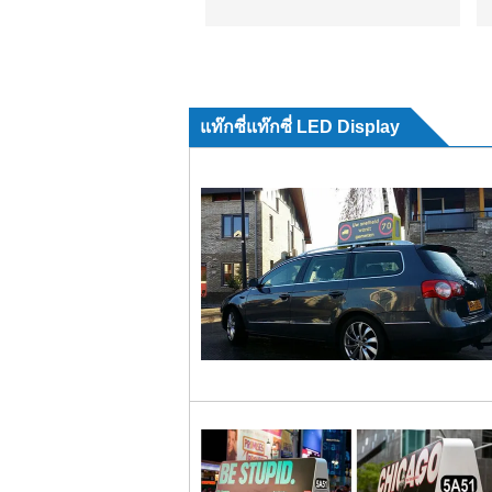
แท๊กซี่แท๊กซี่ LED Display