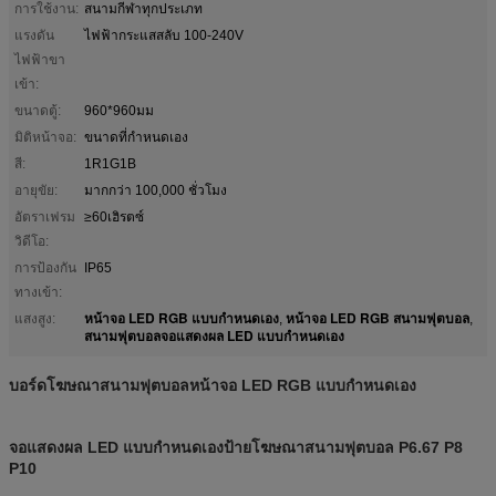
การใช้งาน:
สนามกีฬาทุกประเภท
แรงดัน
ไฟฟ้ากระแสสลับ 100-240V
ไฟฟ้าขา
เข้า:
ขนาดตู้:
960*960มม
มิติหน้าจอ:
ขนาดที่กำหนดเอง
สี:
1R1G1B
อายุขัย:
มากกว่า 100,000 ชั่วโมง
อัตราเฟรม
≥60เฮิรตซ์
วิดีโอ:
การป้องกัน
IP65
ทางเข้า:
หน้าจอ LED RGB แบบกำหนดเอง
หน้าจอ LED RGB สนามฟุตบอล
แสงสูง:
,
,
สนามฟุตบอลจอแสดงผล LED แบบกำหนดเอง
บอร์ดโฆษณาสนามฟุตบอลหน้าจอ LED RGB แบบกำหนดเอง
จอแสดงผล LED แบบกำหนดเองป้ายโฆษณาสนามฟุตบอล P6.67 P8
P10