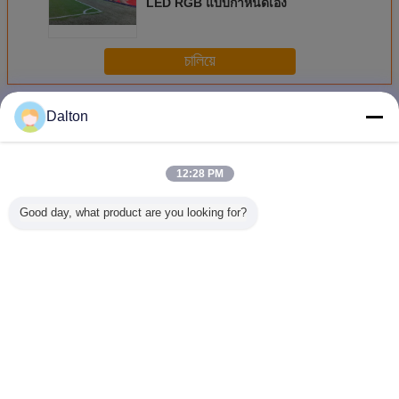
LED RGB แบบกำหนดเอง
চালিয়ে
หน้าจอ LED RGB
มากกว่า
Dalton
12:28 PM
Good day, what product are you looking for?
ติดผนัง P10 RGB
กำแพงวิดีโอ RGB
P8 จอแสดงผล
กิจกรรมกีฬ
หน้าจอ LED พร้อม
นำาพลังงานสูง
LED กลางแจ้ง
สนามกีฬ
พิกเซลจริง 10000
สำหรับสถานีรถ
ขนาดใหญ่สำหรับ
6.67 มม.
Dots / ㎡ 320 *
โดยสาร 160 * 160
การโฆษณา
ผลพารามิ
160 มม
มม. 1R1G1B
ดิจิตอ
40000 Dots / ㎡
เปลี่ยนภาษา
Thai