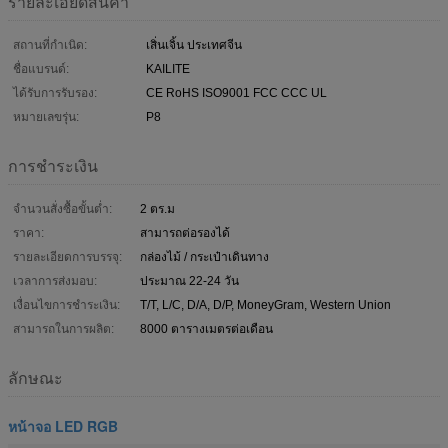
รายละเอียดสินค้า
สถานที่กำเนิด:
เสิ่นเจิ้น ประเทศจีน
ชื่อแบรนด์:
KAILITE
ได้รับการรับรอง:
CE RoHS ISO9001 FCC CCC UL
หมายเลขรุ่น:
P8
การชำระเงิน
จำนวนสั่งซื้อขั้นต่ำ:
2 ตร.ม
ราคา:
สามารถต่อรองได้
รายละเอียดการบรรจุ:
กล่องไม้ / กระเป๋าเดินทาง
เวลาการส่งมอบ:
ประมาณ 22-24 วัน
เงื่อนไขการชำระเงิน:
T/T, L/C, D/A, D/P, MoneyGram, Western Union
สามารถในการผลิต:
8000 ตารางเมตรต่อเดือน
ลักษณะ
หน้าจอ LED RGB