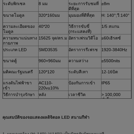
ระดับพิกเซล
8 มม
ระยะการรับชมที่
≥8m
ดีที่สุด
ขนาดโมดูล
320*160มม
มุมมองที่ดีที่สุด
H: 140°;วี:140°
ความละเอียดของ
40*20
วิธีการขับขี่
1/5 สแกน
โมดูล
(กระแสคงที่)
ความหนาแน่นทาง
15625 จุด/ตร.ม
อัตราเฟรมวิดีโอ
≥60เฮิรตซ์
กายภาพ
ประเภท LED
SMD3535
อัตราการรีเฟรช
1920-3840Hz
ขนาดตู้
960×960มม
ความสว่าง
≥5500nits
มติคณะรัฐมนตรี
120*120
ระดับสีเทา
12-16บิต
แรงดันไฟฟ้าขา
AC110-
ป้องกันการเข้า
IP65
เข้า
220v±10%
วิธีการบำรุงรักษา
หลัง
เวลาชีวิต
> 100,000
ชั่วโมง
คุณสมบัติของจอแสดงผลดิจิตอล LED สนามกีฬา
1. มุมมองกว้าง (H: 140°; V:140°) เป็นมิตรกับผู้ชมบนเวที