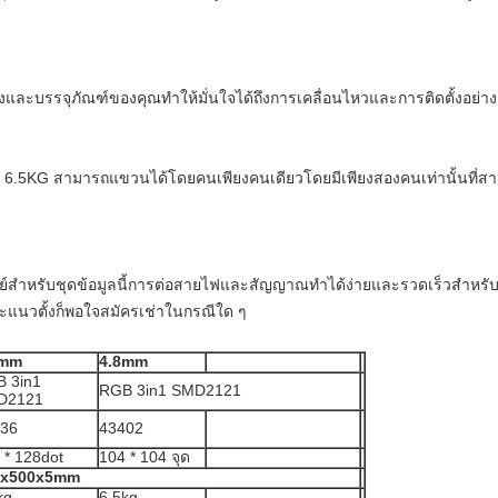
ั้งและบรรจุภัณฑ์ของคุณทำให้มั่นใจได้ถึงการเคลื่อนไหวและการติดตั้งอย่า
 6.5KG สามารถแขวนได้โดยคนเพียงคนเดียวโดยมีเพียงสองคนเท่านั้นที่ส
์สำหรับชุดข้อมูลนี้การต่อสายไฟและสัญญาณทำได้ง่ายและรวดเร็วสำหร
แนวตั้งก็พอใจสมัครเช่าในกรณีใด ๆ
9mm
4.8mm
 3in1
RGB 3in1 SMD2121
D2121
36
43402
 * 128dot
104 * 104 จุด
0x500x5mm
kg
6.5kg