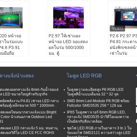
20 หน้าจอ
P2.97 ให้เช่าแผง
P2.6 P2.97 P
ช่าในร่มแบบ
หน้าจอ LED จอแสดง
P4.81 กระดาน
 P4.8 P3.91
ผลในร่ม 500/1000
ผนังพิกเซลหน้
ณมือถือ
มม. ตู้
เช่าในร่ม
ิกเซล:
3.9มม.
สนามพิกเซล:
2.976
มิติหน้าจอ:
กำ
มม
ง
มดูล:
320มม.
ขนาดโมดูล:
250*25
ขนาดโมดูล:
2
กลางแจ้งนำแสดง
โมดูล LED RGB
ม
0มม
0มม
ู้:
500*500มม
ขนาดตู้:
500*500ม
การรับประกัน
ว่าง:
>800nits
ม./500*1000มม
ความสว่าง:
≥8
์ดแสดงผลกลางแจ้ง 8mm กันน้ำจอแส
โมดูลความละเอียดสูง P6 RGB LED
มิติหน้าจอ:
กำหนดเอ
ล LED ขนาดใหญ่สำหรับธุรกิจ
โมดูลสีน้ำแบบเต็มจอ 32 * 32 จุด
ง
หยัดพลังงาน P4.81 เช่าจอ LED กลาง
SMD 8mm Led Module P8 RGB พร้อม
งพร้อมตู้เหล็กขนาด 500 * 1000mm
Fullcolor SMD3535 256 * 128 มม
สดงผลโฆษณากลางแจ้งแบบ Bright
IP65 โมดูลพาวเวอร์ 6mm RGB LED,
l Color นำเสนอภาพ Outdoor Led
กลางแจ้ง SMD3535 นำวิดีโอแผงความ
81
เป็นมิตรกับสิ่งแวดล้อม
สดงผล LED กลางแจ้ง 5 มม. ทนทาน,
ชุดไฟ LED RGB ภายในอาคาร 3 In 1 ใน
สดงผลวิดีโอ LED CE FCC ROHS
ร่มแผงไฟ SMD2121 ความสว่างสูง LED