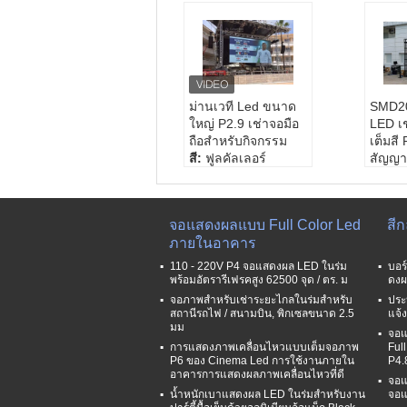
ม่านเวที Led ขนาด
SMD20
ใหญ่ P2.9 เช่าจอมือ
LED เ
ถือสำหรับกิจกรรม
เต็มสี
สี:
ฟูลคัลเลอร์
สัญญา
ขนาดตู้:
500*500ม
สนามพ
ม./500*1000มม
4.8มม
ขนาดโมดูล:
250*25
ขนาดโ
จอแสดงผลแบบ Full Color Led
สี
0มม
*160ม
ภายในอาคาร
รักษาวิธีการ:
หน้า/ห
ขนาดต
ลัง
ความส
110 - 220V P4 จอแสดงผล LED ในร่ม
บอร
พร้อมอัตรารีเฟรคสูง 62500 จุด / ตร. ม
ดงผ
จอภาพสำหรับเช่าระยะไกลในร่มสำหรับ
ประ
สถานีรถไฟ / สนามบิน, พิกเซลขนาด 2.5
แจ้
มม
จอแ
การแสดงภาพเคลื่อนไหวแบบเต็มจอภาพ
Ful
P6 ของ Cinema Led การใช้งานภายใน
P4.
อาคารการแสดงผลภาพเคลื่อนไหวที่ดี
จอแ
น้ำหนักเบาแสดงผล LED ในร่มสำหรับงาน
จอแ