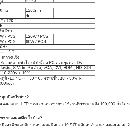
3
0nits
1200nits
4m
 ° / 120 °
it
พันล้าน
W / PCS
120W / PCS
W / PCS
60W / PCS
60Hz
0 ~ + 5.0
่มกลางแจ้ง
สดงผลแบบซิงโครนัสพร้อม PC ควบคุมด้วย DVI
โพสิต, S-Vide, ชิ้นส่วน, VGA, DVI, HDMI, HD_SDI
110-220V ± 10%
หภูมิ -10 ° C ~ + 50 ° C, ความชื้น 10 ~ 90% RH
000hour
คุณมีอะไรบ้าง?
จอแสดงผลแบบ LED ของเราและอายุการใช้งานที่ยาวนานถึง 100,000 ชั่วโ
รขายของคุณมีอะไรบ้าง?
ยมืออาชีพและทีมงานทางเทคนิคกว่า 10 ปีที่ยินดีตอบคำถามของคุณตลอด 24