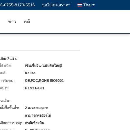
86-0755-8179-5516
ขอใบเสนอราคา
Thai
า
ข่าว
คดี
อียดสินค้า:
่กำเนิด:
เซินเจิ้นจีน (แผ่นดินใหญ่)
รนด์:
Kailite
การรับรอง:
CE,FCC,ROHS ISO9001
ขรุ่น:
P3.91 P4.81
ะเงิน:
่งซื้อขั้นต่ำ:
2 เมตร suqare
สามารถต่อรองได้
เอียดการบรรจุ:
กรณีเที่ยวบิน