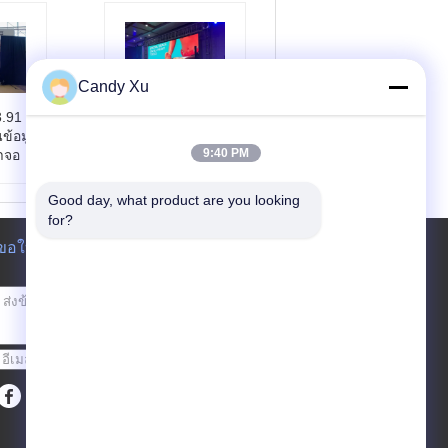
Candy Xu
3.91
เช่าจอ LED เคลื่อนที่
ข้อมูล
ในอาคารสำหรับการ
9:40 PM
าจอ
ประชุม P2.6 P2.97
P3.91 P4.81
หนดเอ
แอปพลิเคชัน:
คอนเฟ
Good day, what product are you looking 
อเรนซ์ โชว์ ฟอรั่ม ค
for?
50*25
อนเสิร์ต
ขอใบเสนอราคา
มิติหน้าจอ:
กำหนดเอ
:
2 ปี
ง
00nits
สนามพิกเซล:
4.81ม
ม
ขนาดโมดูล:
250*25
0มม
ส่ง