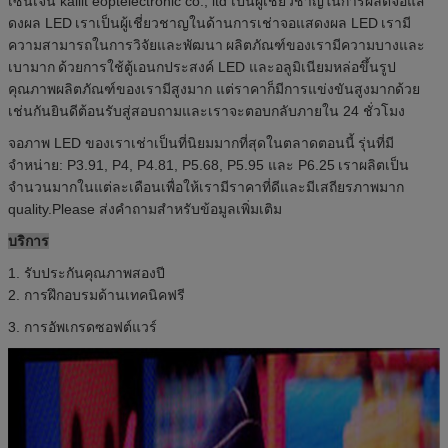
เซินเจิ้น kailit eoptelectronic co., ltd เป็นผู้เชี่ยวชาญในการผลิตจอแส
ดงผล LED
เราเป็นผู้เชี่ยวชาญในด้านการเช่าจอแสดงผล LED
เรามี
ความสามารถในการวิจัยและพัฒนา
ผลิตภัณฑ์ของเรามีความบางและ
เบามาก
ด้วยการใช้ตู้เอนกประสงค์ LED และอลูมิเนียมหล่อขึ้นรูป
คุณภาพผลิตภัณฑ์ของเรามีสูงมาก แต่ราคาก็มีการแข่งขันสูงมากด้วย
เช่นกันยินดีต้อนรับสู่สอบถามและเราจะตอบกลับภายใน 24 ชั่วโมง
จอภาพ LED ของเราเช่าเป็นที่นิยมมากที่สุดในตลาดตอนนี้
รุ่นที่มี
จำหน่าย: P3.91, P4, P4.81, P5.68, P5.95 และ P6.25
เราผลิตเป็น
จำนวนมากในแต่ละเดือนเพื่อให้เรามีราคาที่ดีและมีเสถียรภาพมาก
quality.Please ส่งคำถามสำหรับข้อมูลเพิ่มเติม
บริการ
1. รับประกันคุณภาพสองปี
2. การฝึกอบรมด้านเทคนิคฟรี
3. การอัพเกรดซอฟต์แวร์