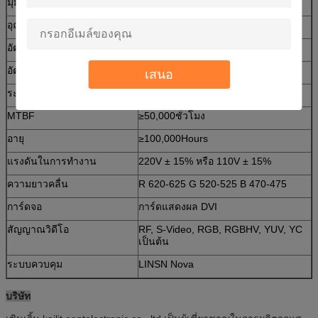
มุมมอง
140 ° (H) / 140 ° (V)
อุณหภูมิในการทำงาน
-40 ~ 100
อัตราเฟรมวิดีโอ (Hz)
≥ 60HZ
อัตราการรีเฟรชที่แสดง (Hz)
≥ 1200HZ
เสนอ
ระดับสีเทา (สี)
16.7million
MTBF
≥50,000ชั่วโมง
อายุ
≥100,000Hours
แรงดันในการทำงาน
220V ± 15% หรือ 110V ± 15%
ความยาวคลื่น
R 620-625 G 520-525 B 470-475
การ์ดจอ
การ์ดแสดงผล DVI
สัญญาณวิดีโอ
RF, S-Video, RGB, RGBHV, YUV, YC
เป็นต้น
ระบบควบคุม
LINSN Nova
บริษัท