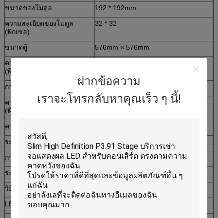
ขนาดของโมดูล
192 * 192mm
ความละเอียดของโมดูล
32 * 32
(พิกเซล)
ขนาดตู้
576mm × 576mm
ความละเอียดของแผง
96 × 96
(พิกเซล)
ฝากข้อความ
การกำหนดค่าพิกเซล (RGB)
SMD 3 in 1
เราจะโทรกลับหาคุณเร็ว ๆ นี้!
ความหนาแน่นของพิกเซล
27777
(พิกเซล)
ความสว่าง (CD)
6500
ระยะการดูที่ดีที่สุด (m)
6-150
การใช้พลังงานเฉลี่ย (W)
850
ระดับกันน้ำ
IP65
วิธีการขับรถ
1 / 8scan
LED SPEC
3535