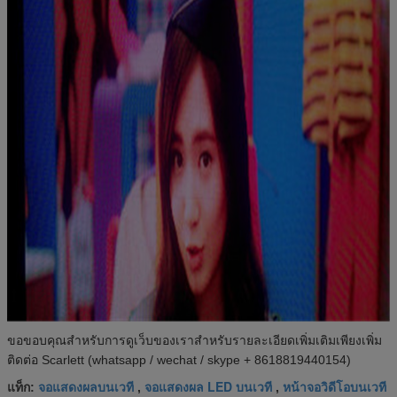
ขอขอบคุณสำหรับการดูเว็บของเราสำหรับรายละเอียดเพิ่มเติมเพียงเพิ่ม
ติดต่อ Scarlett (whatsapp / wechat / skype + 8618819440154)
จอแสดงผลบนเวที
จอแสดงผล LED บนเวที
หน้าจอวิดีโอบนเวที
แท็ก:
,
,