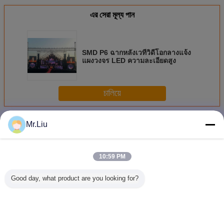
এর সেরা মূল্য পান
SMD P6 ฉากหลังเวทีวิดีโอกลางแจ้ง
แผงวงจร LED ความละเอียดสูง
চালিয়ে
เวที LED หน้าจอ
มากกว่า
Mr.Liu
10:59 PM
Good day, what product are you looking for?
บริการเช่าจอแสดง
ความสว่างสูงเวที
P4.8 หน้าจอฉาก
Small Pit
ผล LED แบบ
ฉากหลัง Pitch 3.91
หลังเวที Led P3.9
Stage
Super Thin
มม. ระบบ IP65
จอแสดงผล LED
Screen 12
Lightweight 3 In1
Nova / Linsn
แบบยืดหยุ่นในร่ม
Grey Leve
Smd Indoor และ
Color ที่ย
Outdoor
เปลี่ยนภาษา