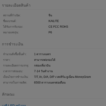
รายละเอียดสินค้า
สถานที่กำเนิด:
จีน
ชื่อแบรนด์:
KAILITE
ได้รับการรับรอง:
CE FCC ROHS
หมายเลขรุ่น:
P6
การชำระเงิน
จำนวนสั่งซื้อขั้นต่ำ:
1 ตารางเมตร
ราคา:
สามารถต่อรองได้
รายละเอียดการบรรจุ:
กล่องเที่ยวบิน
เวลาการส่งมอบ:
7-14 วันทำงาน
เงื่อนไขการชำระเงิน:
T/T, l/c, D/A, D/P เวสเทิร์น ยูเนี่ยน MoneyGram
สามารถในการผลิต:
6500 ตารางเมตรต่อเดือน
ลักษณะ
เวที LED หน้าจอ